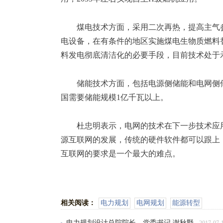
煤电技术方面，采用二次再热，提高主气
电设备，在有条件的地区实施煤电生物质燃料
料发电彻底清洁化的必要手段，目前技术处于
储能技术方面，包括电源侧储能和电网侧储
国需要储能规模1亿千瓦以上。
杜忠明表示，电网的技术在下一步技术应
源互联网的发展，传统的硬件软件都可以跟上
互联网的要求是一个最大的难点。
相关阅读：
电力规划
电网规划
能源转型
电力规划设计总院院长、党委书记 谢秋野