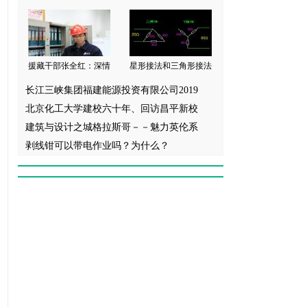
援藏干部张全红：深情
星形接法和三角形接法
长江三峡集团福建能源投资有限公司2019
北京化工大学建校六十年、回访昌平新校
建筑与设计之城格拉斯哥－－魅力英伦系
剥线钳可以带电作业吗？为什么？