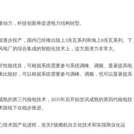
推动力，科技创新将促进电力结构转型。
组逐步投产，国内已经推出陆上3兆瓦系列和海上8兆瓦系列。下
风电厂的综合集成的智能化技术上，这方面潜力非常大。
节性能优良，可根据系统需要参与系统调峰、调频、显著提高电
果比较好，可以根据系统需要参与调峰、调频，也可以显著提高
关成熟的第三代核电技术，2035年后开始尝试成熟的第四代核电技
术路线下在稳步推进。
心技术国产化进程，攻关F级燃机自主化技术和实现商业化运